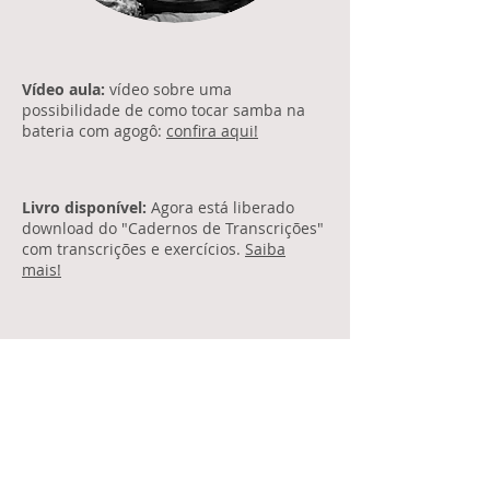
Vídeo aula:
vídeo sobre uma
possibilidade de como tocar samba na
bateria com agogô:
confira aqui!
Livro disponível:
Agora está liberado
download do "Cadernos de Transcrições"
com transcrições e exercícios.
Saiba
mais!
Gravações:
Conheça minha discografia e
ouça os últimos lançamentos
clicando
aqui
.