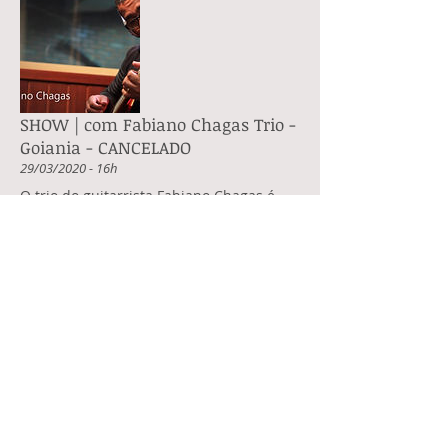
SHOW | com Fabiano Chagas Trio -
Goiania - CANCELADO
29/03/2020 - 16h
O trio do guitarrista Fabiano Chagas é
formado por João Casimiro (bateria) e
Bruno Rejan (baixo). Mercado Municipal
SHOW | com Fabiano Chagas Trio -
Biere em Goiania - CANCELADO
02/04/2020 - 20h